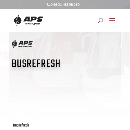
0 46 51 - 83 58 280
BUSREFRESH
BusRefresh